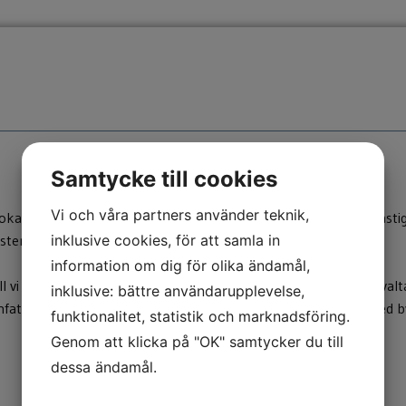
Samtycke till cookies
Vi och våra partners använder teknik,
okalt företag med ett långsiktigt ägande och ansvar för våra fastig
inklusive cookies, för att samla in
äster ska känna sig trygga med att bo i våra fastigheter.
information om dig för olika ändamål,
l vi att man ska ha en bra bostad. Vårt perspektiv är att vi förva
inklusive: bättre användarupplevelse,
fattar den egna lägenheten men också hela boendemiljön med by
funktionalitet, statistik och marknadsföring.
Genom att klicka på "OK" samtycker du till
dessa ändamål.