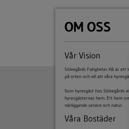
OM OSS
Vår Vision
Sölvegårds Fatigheter AB är ett l
på orten och vill att våra hyresg
Som hyresgäst hos Sölvegårds vil
hyresgästernas hem. Ett hem om
närliggande service och natur.
Våra Bostäder