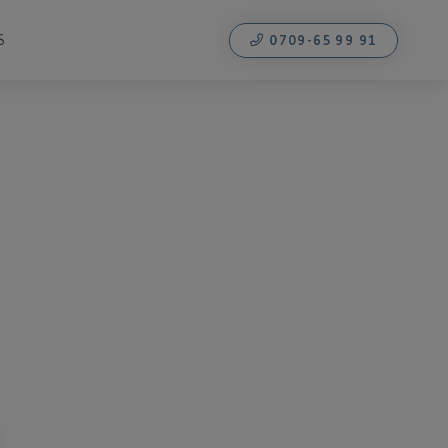
S
0709-65 99 91