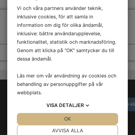
Vi och våra partners använder teknik,
inklusive cookies, för att samla in
information om dig för olika ändamål,
inklusive: bättre användarupplevelse,
funktionalitet, statistik och marknadsföring.
Genom att klicka på "OK" samtycker du till
dessa ändamål.
Läs mer om vår användning av cookies och
behandling av personuppgifter på vår
webbplats.
0709-65
VISA
DETALJER
JA
NEJ
OK
JA
NEJ
NÖDVÄNDIG
INSTÄLLNINGAR
AVVISA ALLA